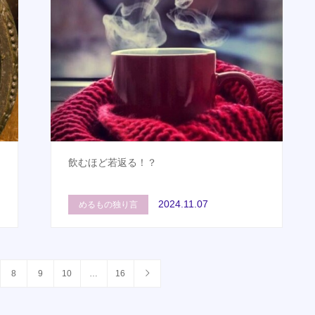
う
飲むほど若返る！？
2024.11.07
めるもの独り言
8
9
10
…
16