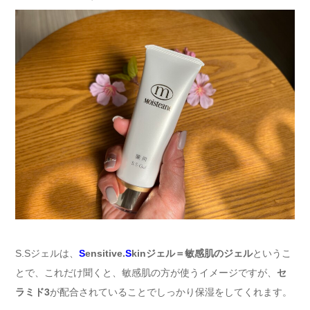
S.Sジェルは、
S
ensitive.
S
kinジェル＝敏感肌のジェル
というこ
とで、これだけ聞くと、敏感肌の方が使うイメージですが、
セ
ラミド3
が配合されていることでしっかり保湿をしてくれます。