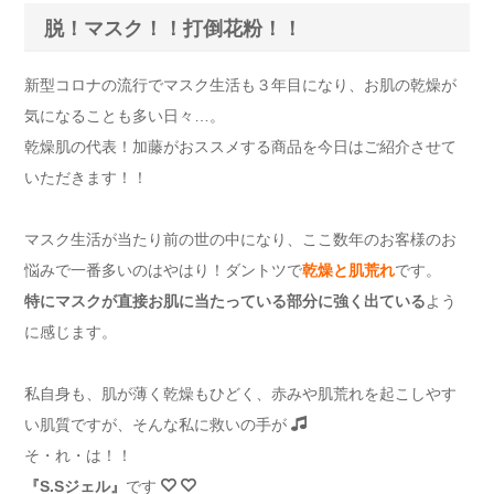
脱！マスク！！打倒花粉！！
新型コロナの流行でマスク生活も３年目になり、お肌の乾燥が
気になることも多い日々…。
乾燥肌の代表！加藤がおススメする商品を今日はご紹介させて
いただきます！！
マスク生活が当たり前の世の中になり、ここ数年のお客様のお
悩みで一番多いのはやはり！ダントツで
乾燥と肌荒れ
です。
特にマスクが直接お肌に当たっている部分に強く出ている
よう
に感じます。
私自身も、肌が薄く乾燥もひどく、赤みや肌荒れを起こしやす
い肌質ですが、そんな私に救いの手が
そ・れ・は！！
『S.Sジェル』
です